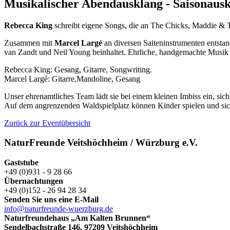
Musikalischer Abendausklang - Saisonaus
Rebecca King
schreibt eigene Songs, die an The Chicks, Maddie & 
Zusammen mit
Marcel Largé
an diversen Saiteninstrumenten entst
van Zandt und Neil Young beinhaltet. Ehrliche, handgemachte Musik
Rebecca King: Gesang, Gitarre, Songwriting.
Marcel Largé: Gitarre,Mandoline, Gesang
Unser ehrenamtliches Team lädt sie bei einem kleinen Imbiss ein, sich
Auf dem angrenzenden Waldspielplatz können Kinder spielen und sic
Zurück zur Eventübersicht
NaturFreunde Veitshöchheim / Würzburg e.V.
Gaststube
+49 (0)931 - 9 28 66
Übernachtungen
+49 (0)152 - 26 94 28 34
Senden Sie uns eine E-Mail
info@naturfreunde-wuerzburg.de
Naturfreundehaus „Am Kalten Brunnen“
Sendelbachstraße 146, 97209 Veitshöchheim